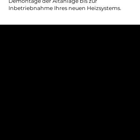
Demontage der Altanlage bis zur
Inbetriebnahme Ihres neuen Heizsystems.
Heizungsmodernisierung für
Bestandsgebäude
Besonders in Ritterhude gibt es viele
Bestandsgebäude, die von einer professionellen
Heizungsmodernisierung profitieren können.
Durch moderne Heiztechnik lassen sich
Energieverbrauch und Betriebskosten nachhaltig
reduzieren.
Vor jeder Modernisierung analysieren wir die