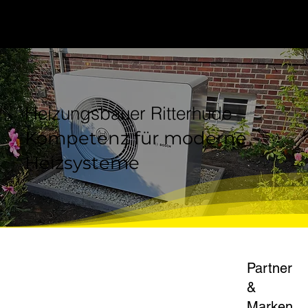
Heizungsbauer Ritterhude –
Kompetenz für moderne
Heizsysteme
Partner
&
Marken