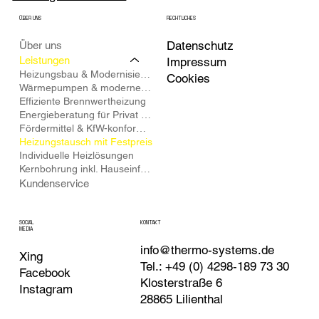
ÜBER UNS
RECHTLICHES
Datenschutz
Über uns
Leistungen
Impressum
Heizungsbau & Modernisierung
Cookies
Wärmepumpen & moderne Heizungsanlagen
Effiziente Brennwertheizung
Energieberatung für Privat & Gewerbe
Fördermittel & KfW-konforme Heizlastberechnung
Heizungstausch mit Festpreis
Individuelle Heizlösungen
Kernbohrung inkl. Hauseinführung
Kundenservice
KONTAKT
SOCIAL
MEDIA
info@thermo-systems.de
Xing
Tel.: +49 (0) 4298-189 73 30
Facebook
Klosterstraße 6
Instagram
28865 Lilienthal