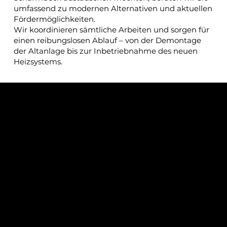
umfassend zu modernen Alternativen und aktuellen
Fördermöglichkeiten.
Wir koordinieren sämtliche Arbeiten und sorgen für
einen reibungslosen Ablauf – von der Demontage
der Altanlage bis zur Inbetriebnahme des neuen
Heizsystems.
Energieberatung und
Fördermittelservice
Vor jeder Investition in eine neue Heizungsanlage
lohnt sich eine professionelle Analyse. Mit unserer
Energieberatung in Osterholz-Scharmbeck
erhalten Sie eine fundierte Einschätzung zu
Einsparpotenzialen, Fördermöglichkeiten und
geeigneten Heizsystemen.
Zusätzlich unterstützen wir Sie bei der
Beantragung von Fördermitteln und kümmern uns