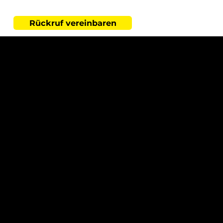
Rückruf vereinbaren
Thermo-Systems
GmbH – Ihr
Heizungsbauer für
Bremen und
Umgebung
Wenn Sie einen
zuverlässigen
Heizungsbauer in Bremen
suchen,
sind Sie bei der Thermo-Systems
GmbH genau richtig. Wir unterstützen
Sie bei der
Heizungsmodernisierung