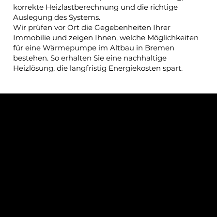
korrekte Heizlastberechnung und die richtige
Auslegung des Systems.
Wir prüfen vor Ort die Gegebenheiten Ihrer
Immobilie und zeigen Ihnen, welche Möglichkeiten
für eine Wärmepumpe im Altbau in Bremen
bestehen. So erhalten Sie eine nachhaltige
Heizlösung, die langfristig Energiekosten spart.
Heizung austauschen Bremen –
jetzt auf moderne Heiztechnik
umsteigen
Eine veraltete Heizungsanlage verursacht oft
unnötig hohe Energiekosten
und erhöht den
Wartungsaufwand
. Wer seine Heizung in Bremen
austauschen möchte, profitiert von modernen