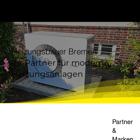
Heizungsbauer Bremen
Ihr Partner für moderne
Heizungsanlagen
Partner
&
Marken