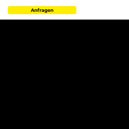
Anfragen
Ihr Heizungsbauer für Bremen
und die Region
Wir betreuen Kunden im gesamten Stadtgebiet
Bremen sowie in den umliegenden Regionen:
Bremen
Bremen-Nord
Vegesack
Burglesum
Oberneuland
Horn-Lehe
Schwachhausen
Findorff